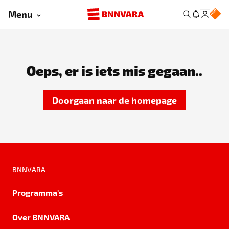
Menu
Oeps, er is iets mis gegaan..
Doorgaan naar de homepage
BNNVARA
Programma's
Over BNNVARA