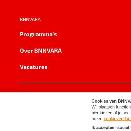
BNNVARA
Programma's
Over BNNVARA
Vacatures
Privacy
Cookie-instellingen
Algemene 