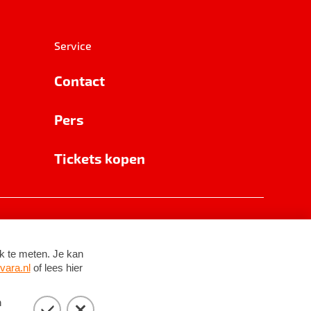
Service
Contact
Pers
Tickets kopen
RSIN 8531 62 402