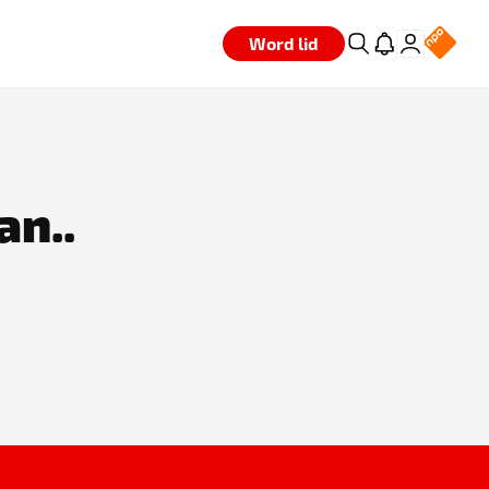
Word lid
an..