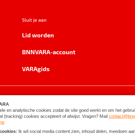
Sluit je aan
Lid worden
BNNVARA-account
VARAgids
voorwaarden
©
2026
BNNVARA