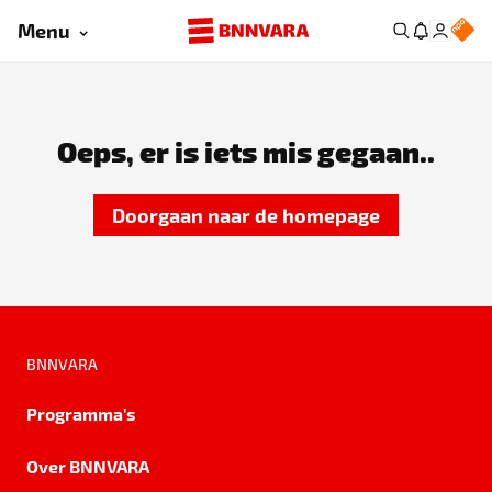
Menu
Oeps, er is iets mis gegaan..
Doorgaan naar de homepage
BNNVARA
Programma's
Over BNNVARA