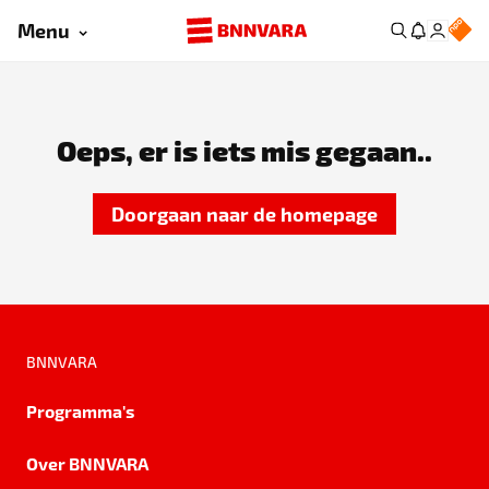
Menu
Oeps, er is iets mis gegaan..
Doorgaan naar de homepage
BNNVARA
Programma's
Over BNNVARA