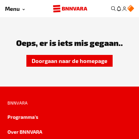
Menu
Oeps, er is iets mis gegaan..
Doorgaan naar de homepage
BNNVARA
Programma's
Over BNNVARA