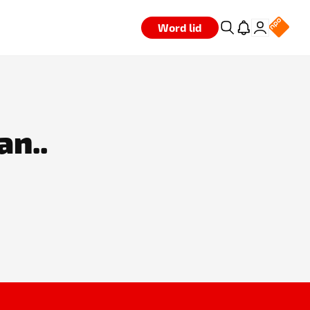
Word lid
an..