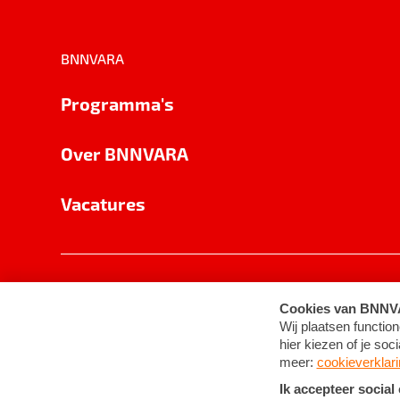
BNNVARA
Programma's
Over BNNVARA
Vacatures
Privacy
Cookie-instellingen
Algemene 