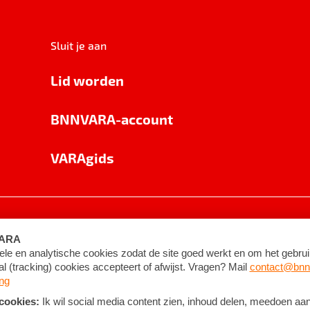
Sluit je aan
Lid worden
BNNVARA-account
VARAgids
voorwaarden
©
2026
BNNVARA