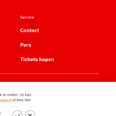
Service
Contact
Pers
Tickets kopen
RSIN 8531 62 402