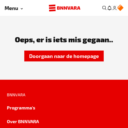
Menu
Oeps, er is iets mis gegaan..
Doorgaan naar de homepage
BNNVARA
Programma's
Over BNNVARA