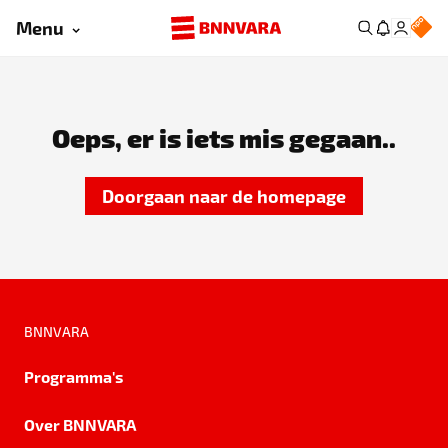
Menu
Oeps, er is iets mis gegaan..
Doorgaan naar de homepage
BNNVARA
Programma's
Over BNNVARA