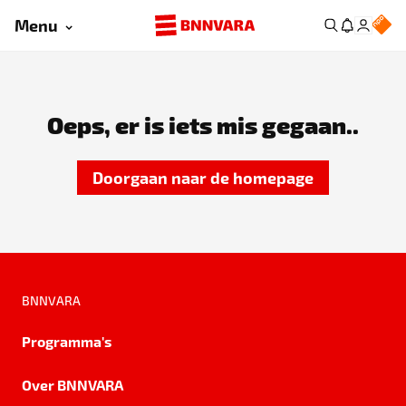
Menu
Oeps, er is iets mis gegaan..
Doorgaan naar de homepage
BNNVARA
Programma's
Over BNNVARA