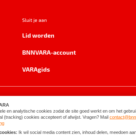
Sluit je aan
Lid worden
BNNVARA-account
VARAgids
voorwaarden
©
2026
BNNVARA