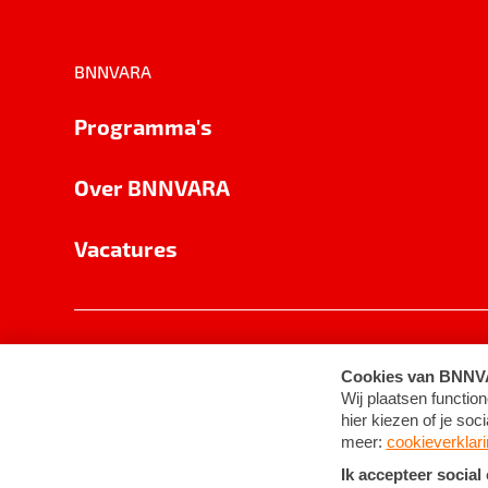
BNNVARA
Programma's
Over BNNVARA
Vacatures
Privacy
Cookie-instellingen
Algemene 