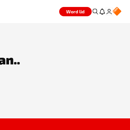
Word lid
an..