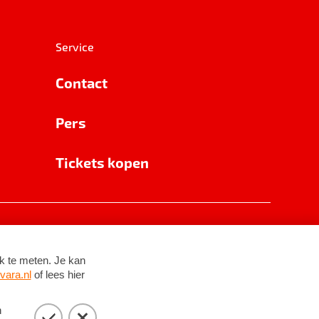
Service
Contact
Pers
Tickets kopen
RSIN 8531 62 402