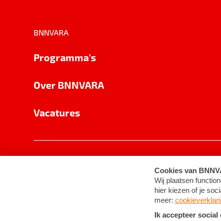
BNNVARA
Programma's
Over BNNVARA
Vacatures
Privacy
Cookie-instellingen
Algemene 