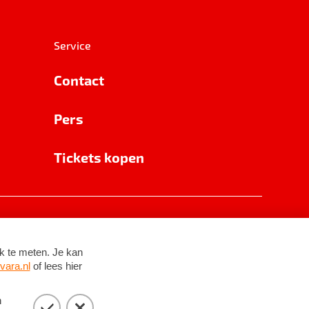
Service
Contact
Pers
Tickets kopen
RSIN 8531 62 402