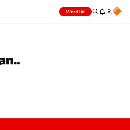
Word lid
an..