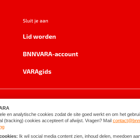
Sluit je aan
Lid worden
BNNVARA-account
VARAgids
voorwaarden
©
2026
BNNVARA