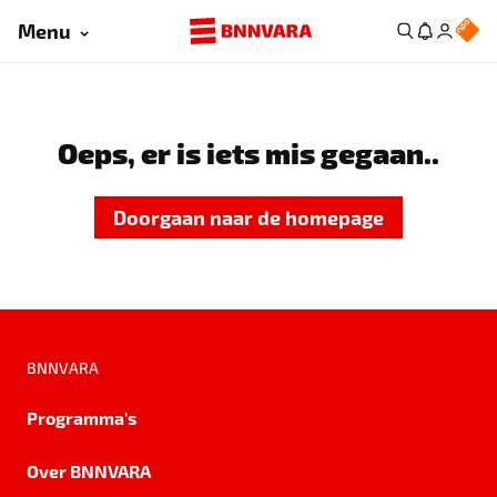
Menu
Oeps, er is iets mis gegaan..
Doorgaan naar de homepage
BNNVARA
Programma's
Over BNNVARA