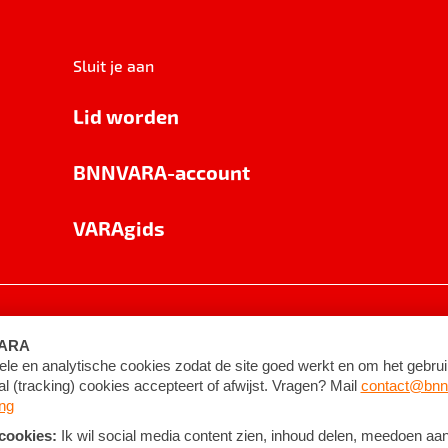
Sluit je aan
Lid worden
BNNVARA-account
VARAgids
voorwaarden
©
2026
BNNVARA