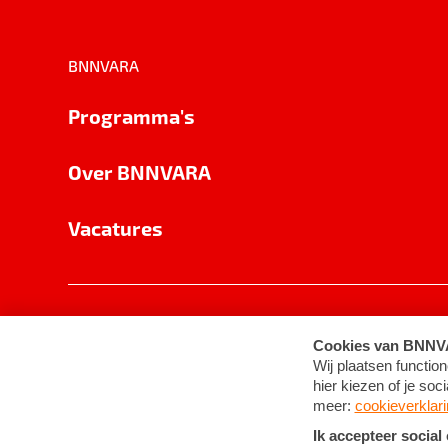
BNNVARA
Programma's
Over BNNVARA
Vacatures
Privacy
Cookie-instellingen
Algemene 