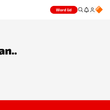
Word lid
an..