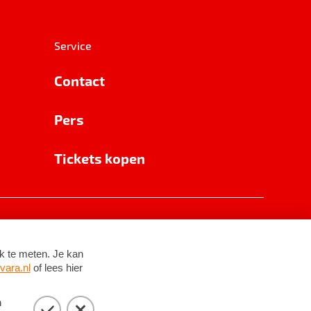
Service
Contact
Pers
Tickets kopen
RSIN 8531 62 402