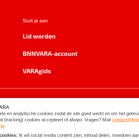
Sluit je aan
Lid worden
BNNVARA-account
VARAgids
voorwaarden
©
2026
BNNVARA