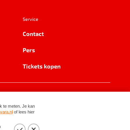
Service
Contact
Pers
Tickets kopen
RSIN 8531 62 402