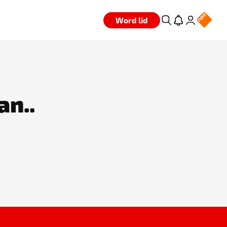
Word lid
an..