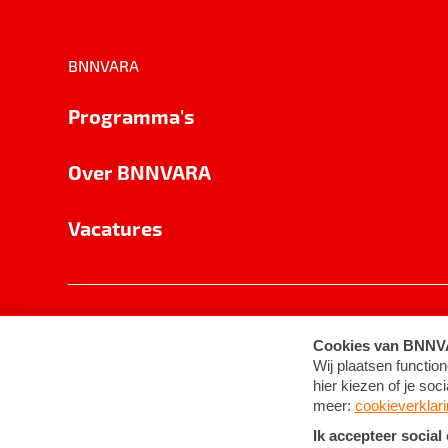
BNNVARA
Programma's
Over BNNVARA
Vacatures
Privacy
Cookie-instellingen
Algemene 