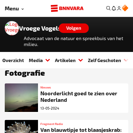
Menu
Vroege Vogels
Volgen
Advocaat van de natuur en spreekbuis van het
milieu.
Overzicht
Media
Artikelen
Zelf Geschoten
Fotografie
Nieuws
Noorderlicht goed te zien over
Nederland
13-05-2024
Fragment Radio
Van blauwtipje tot blaasjeskrab: