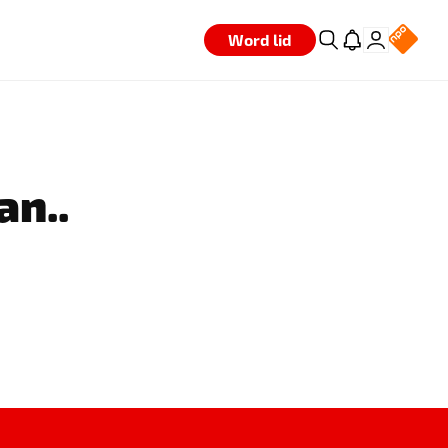
Word lid
an..