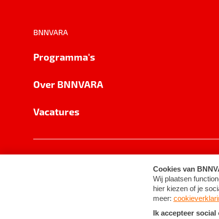
BNNVARA
Programma's
Over BNNVARA
Vacatures
Privacy
Cookie-instellingen
Algemene 