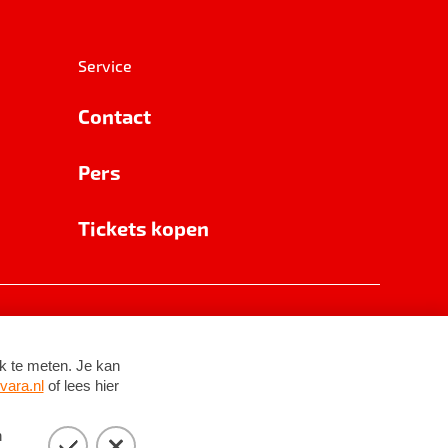
Service
Contact
Pers
Tickets kopen
RSIN 8531 62 402