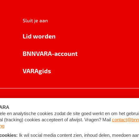
Sluit je aan
Lid worden
BNNVARA-account
VARAgids
voorwaarden
©
2026
BNNVARA