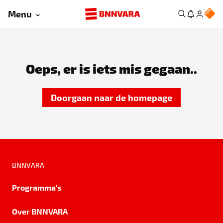
Menu
Oeps, er is iets mis gegaan..
Doorgaan naar de homepage
BNNVARA
Programma's
Over BNNVARA