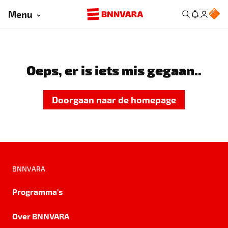
Menu
Oeps, er is iets mis gegaan..
Doorgaan naar de homepage
BNNVARA
Programma's
Over BNNVARA