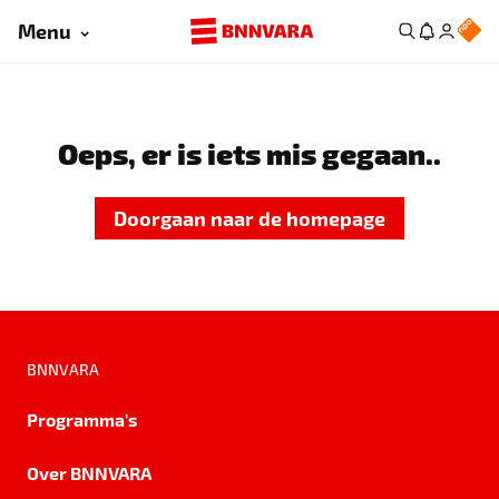
Menu
Oeps, er is iets mis gegaan..
Doorgaan naar de homepage
BNNVARA
Programma's
Over BNNVARA