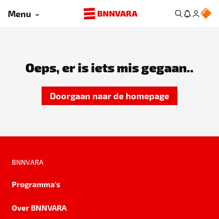
Menu
Oeps, er is iets mis gegaan..
Doorgaan naar de homepage
BNNVARA
Programma's
Over BNNVARA