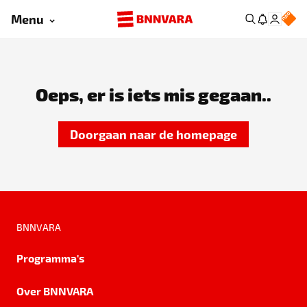
Menu
Oeps, er is iets mis gegaan..
Doorgaan naar de homepage
BNNVARA
Programma's
Over BNNVARA