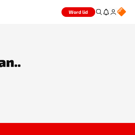
Word lid
an..