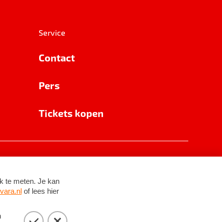
Service
Contact
Pers
Tickets kopen
RSIN 8531 62 402