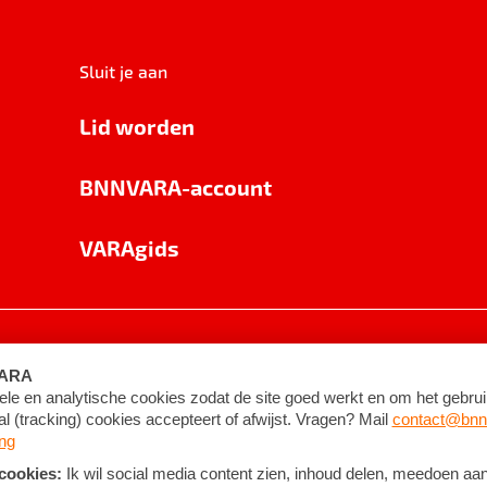
Sluit je aan
Lid worden
BNNVARA-account
VARAgids
voorwaarden
©
2026
BNNVARA