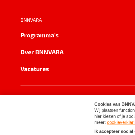
BNNVARA
Programma's
Over BNNVARA
Vacatures
Privacy
Cookie-instellingen
Algemene 