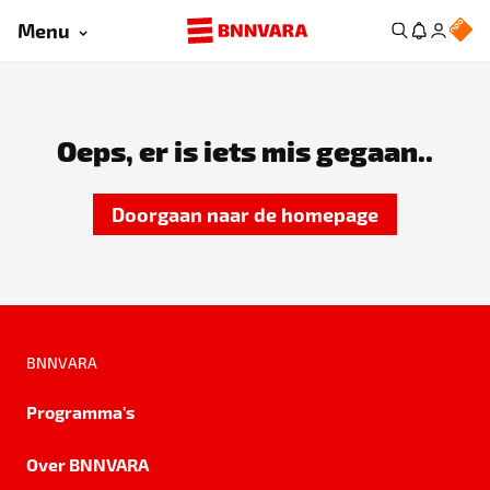
Menu
Oeps, er is iets mis gegaan..
Doorgaan naar de homepage
BNNVARA
Programma's
Over BNNVARA