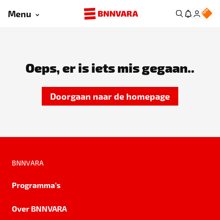
Menu
Oeps, er is iets mis gegaan..
Doorgaan naar de homepage
BNNVARA
Programma's
Over BNNVARA