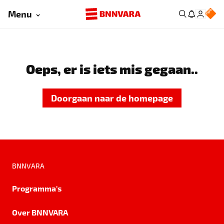
Menu
Oeps, er is iets mis gegaan..
Doorgaan naar de homepage
BNNVARA
Programma's
Over BNNVARA