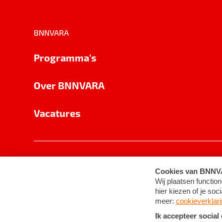
BNNVARA
Programma's
Over BNNVARA
Vacatures
Privacy
Cookie-instellingen
Algemene 