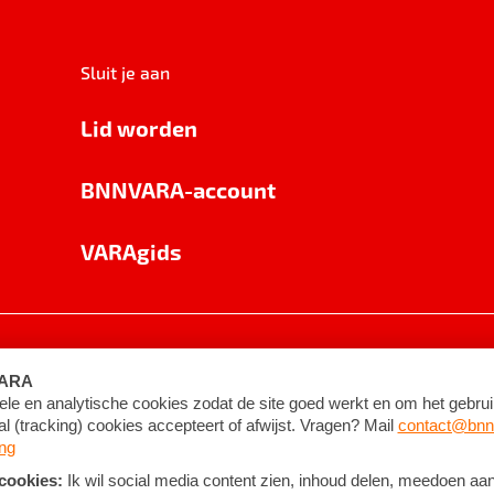
Sluit je aan
Lid worden
BNNVARA-account
VARAgids
voorwaarden
©
2026
BNNVARA