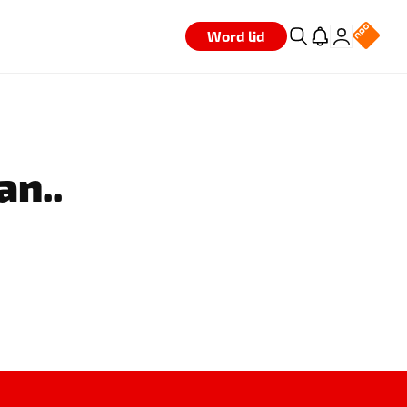
Word lid
an..