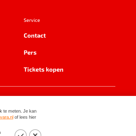
Service
Contact
Pers
Tickets kopen
RSIN 8531 62 402