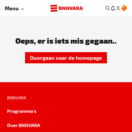
Menu
Oeps, er is iets mis gegaan..
Doorgaan naar de homepage
BNNVARA
Programma's
Over BNNVARA