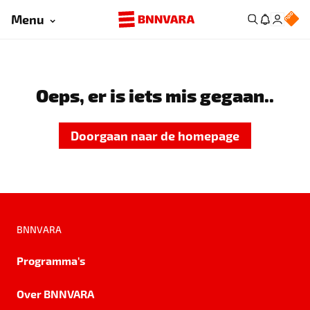
Menu
Oeps, er is iets mis gegaan..
Doorgaan naar de homepage
BNNVARA
Programma's
Over BNNVARA