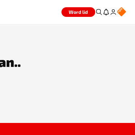
Word lid
an..