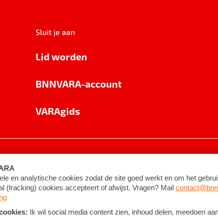
Sluit je aan
Lid worden
BNNVARA-account
VARAgids
voorwaarden
©
2026
BNNVARA