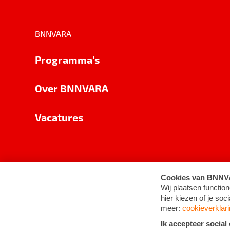
BNNVARA
Programma's
Over BNNVARA
Vacatures
Privacy
Cookie-instellingen
Algemene 