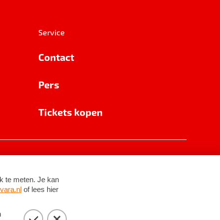
Service
Contact
Pers
Tickets kopen
RSIN 8531 62 402