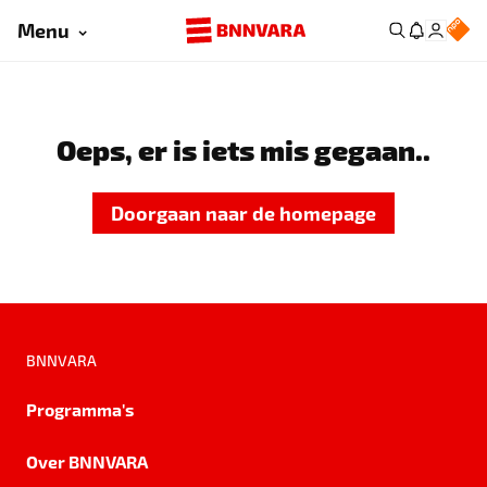
Menu
Oeps, er is iets mis gegaan..
Doorgaan naar de homepage
BNNVARA
Programma's
Over BNNVARA