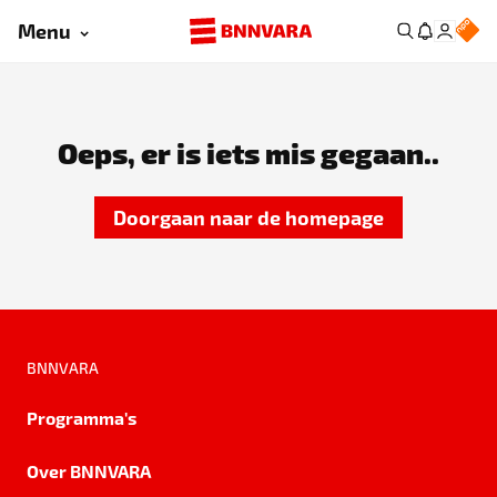
Menu
Oeps, er is iets mis gegaan..
Doorgaan naar de homepage
BNNVARA
Programma's
Over BNNVARA