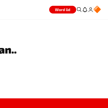
Word lid
an..