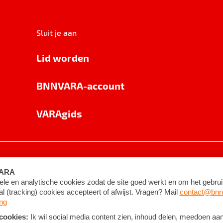
Sluit je aan
Lid worden
BNNVARA-account
VARAgids
voorwaarden
©
2026
BNNVARA