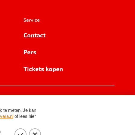
Service
Contact
Pers
Tickets kopen
RSIN 8531 62 402