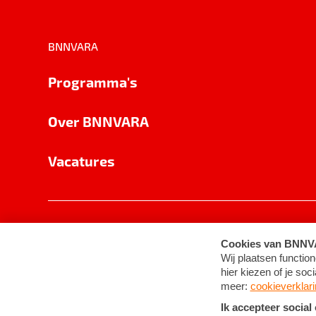
BNNVARA
Programma's
Over BNNVARA
Vacatures
Privacy
Cookie-instellingen
Algemene 