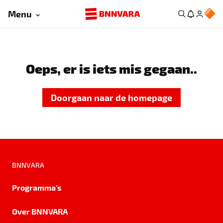
Menu
Oeps, er is iets mis gegaan..
Doorgaan naar de homepage
BNNVARA
Programma's
Over BNNVARA