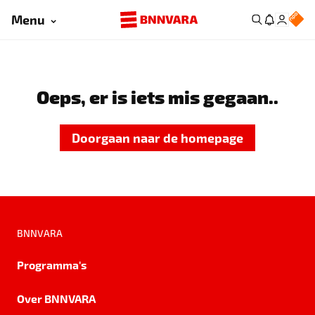
Menu
Oeps, er is iets mis gegaan..
Doorgaan naar de homepage
BNNVARA
Programma's
Over BNNVARA