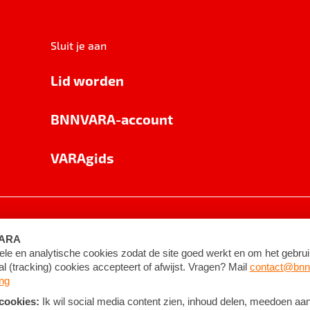
Sluit je aan
Lid worden
BNNVARA-account
VARAgids
voorwaarden
©
2026
BNNVARA