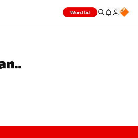
Word lid
an..