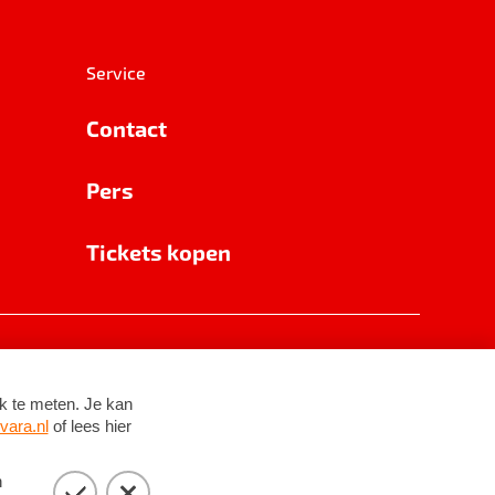
Service
Contact
Pers
Tickets kopen
RSIN 8531 62 402