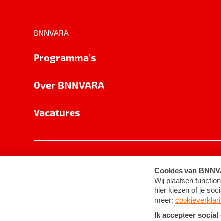
BNNVARA
Programma's
Over BNNVARA
Vacatures
Privacy
Cookie-instellingen
Algemene 