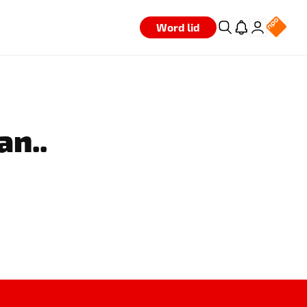
Word lid
an..