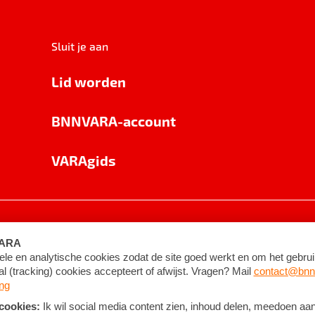
Sluit je aan
Lid worden
BNNVARA-account
VARAgids
voorwaarden
©
2026
BNNVARA