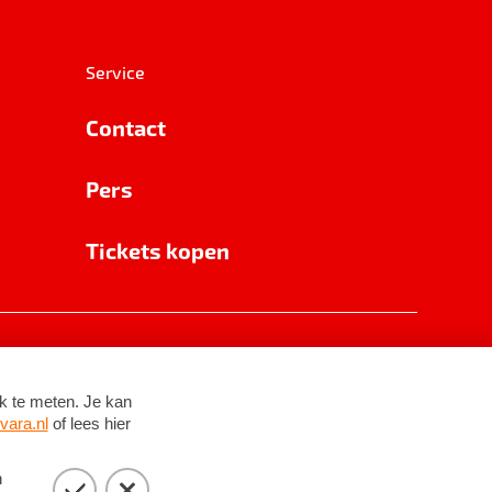
Service
Contact
Pers
Tickets kopen
RSIN 8531 62 402