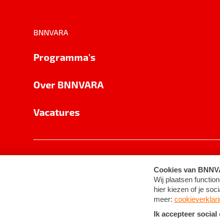
BNNVARA
Programma's
Over BNNVARA
Vacatures
Privacy
Cookie-instellingen
Algemene 