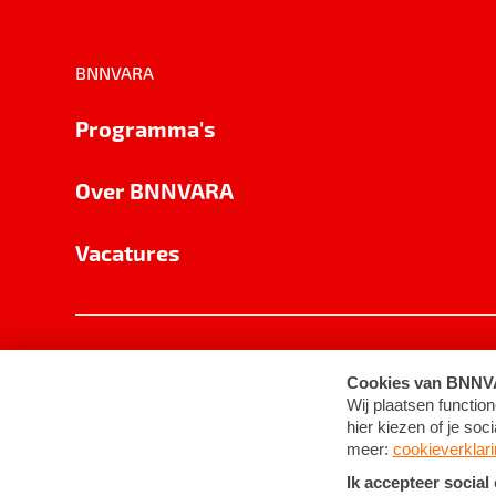
BNNVARA
Programma's
Over BNNVARA
Vacatures
Privacy
Cookie-instellingen
Algemene 