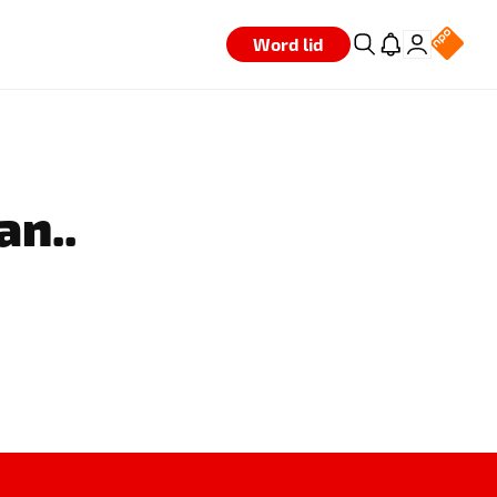
Word lid
an..