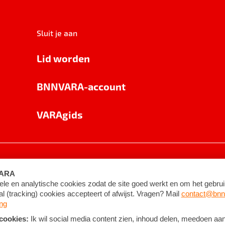
Sluit je aan
Lid worden
BNNVARA-account
VARAgids
voorwaarden
©
2026
BNNVARA