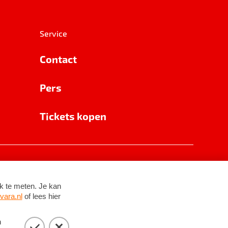
Service
Contact
Pers
Tickets kopen
RSIN 8531 62 402