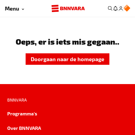
Menu
Oeps, er is iets mis gegaan..
Doorgaan naar de homepage
BNNVARA
Programma's
Over BNNVARA