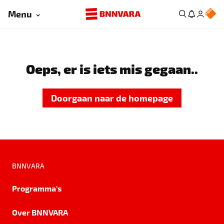
Menu
Oeps, er is iets mis gegaan..
Doorgaan naar de homepage
BNNVARA
Programma's
Over BNNVARA