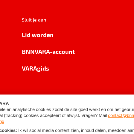
Sluit je aan
Lid worden
BNNVARA-account
VARAgids
voorwaarden
©
2026
BNNVARA