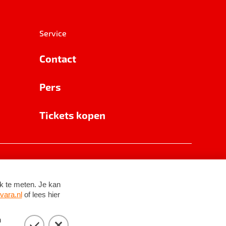
Service
Contact
Pers
Tickets kopen
RSIN 8531 62 402