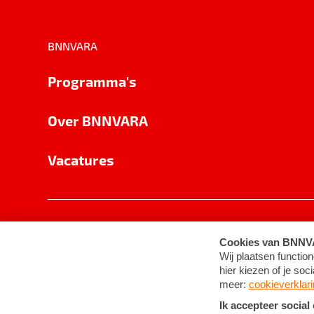
BNNVARA
Programma's
Over BNNVARA
Vacatures
Privacy
Cookie-instellingen
Algemene 