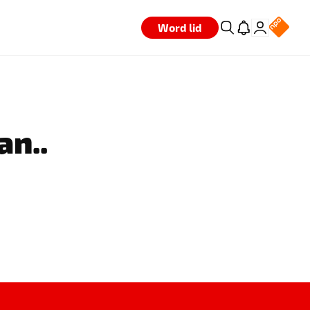
Word lid
an..