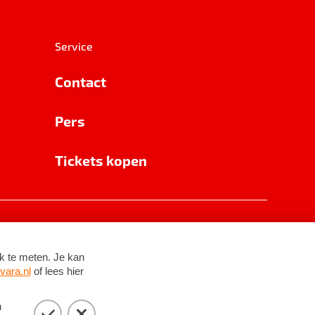
Service
Contact
Pers
Tickets kopen
RSIN 8531 62 402