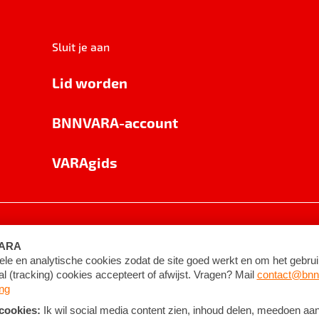
Sluit je aan
Lid worden
BNNVARA-account
VARAgids
voorwaarden
©
2026
BNNVARA