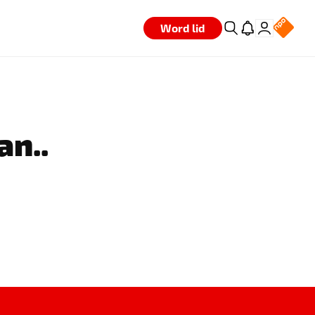
Word lid
an..