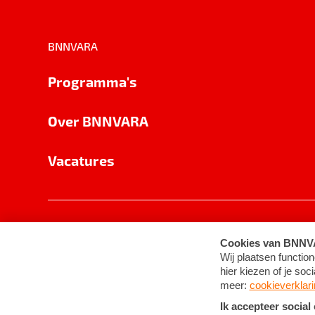
BNNVARA
Programma's
Over BNNVARA
Vacatures
Privacy
Cookie-instellingen
Algemene 