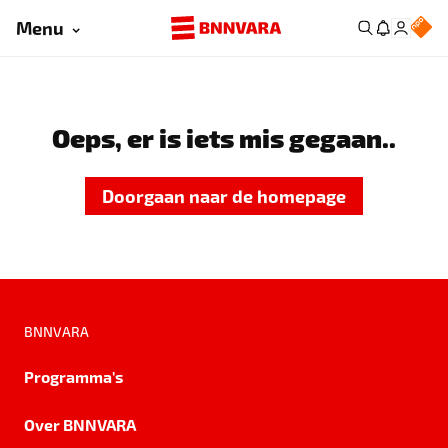
Menu
Oeps, er is iets mis gegaan..
Doorgaan naar de homepage
BNNVARA
Programma's
Over BNNVARA