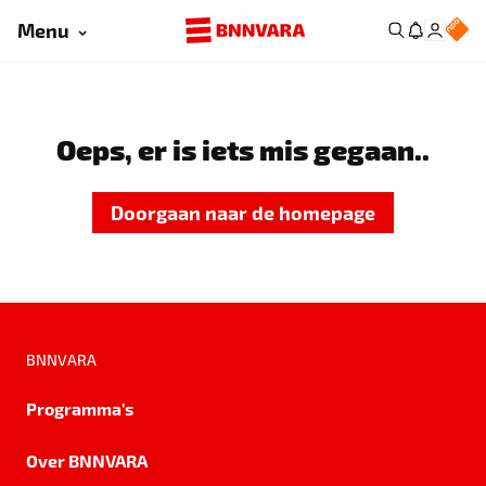
Menu
Oeps, er is iets mis gegaan..
Doorgaan naar de homepage
BNNVARA
Programma's
Over BNNVARA