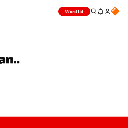
Word lid
an..