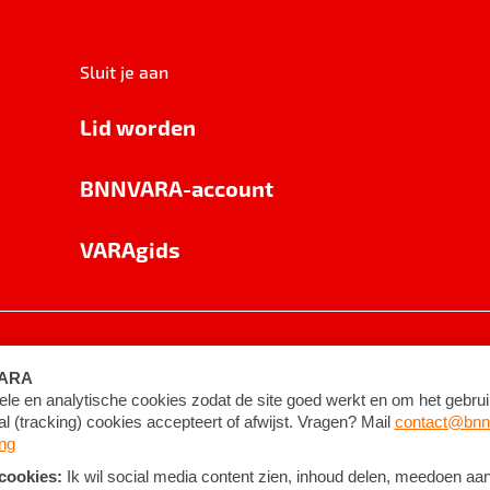
Sluit je aan
Lid worden
BNNVARA-account
VARAgids
voorwaarden
©
2026
BNNVARA