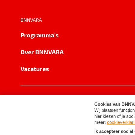
BNNVARA
Programma's
Over BNNVARA
Vacatures
Privacy
Cookie-instellingen
Algemene 