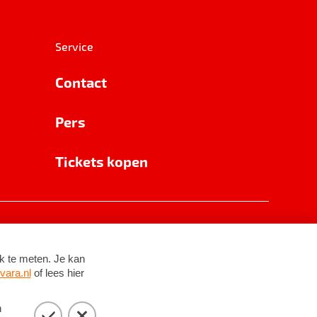
Service
Contact
Pers
Tickets kopen
RSIN 8531 62 402