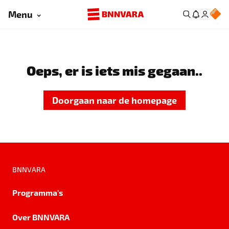
Menu
Oeps, er is iets mis gegaan..
Doorgaan naar de homepage
BNNVARA
Programma's
Over BNNVARA