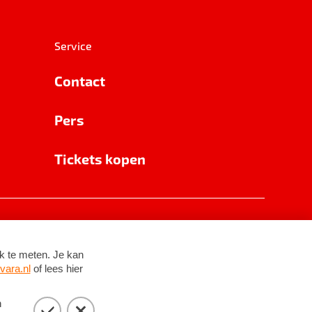
Service
Contact
Pers
Tickets kopen
RSIN 8531 62 402