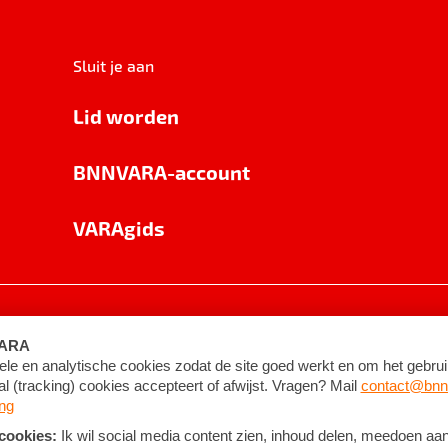
Sluit je aan
Lid worden
BNNVARA-account
VARAgids
voorwaarden
©
2026
BNNVARA