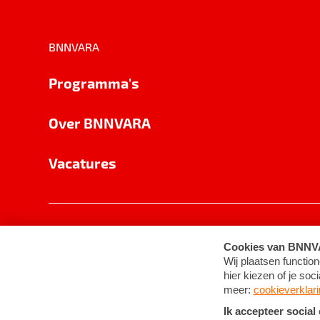
BNNVARA
Programma's
Over BNNVARA
Vacatures
Privacy
Cookie-instellingen
Algemene 