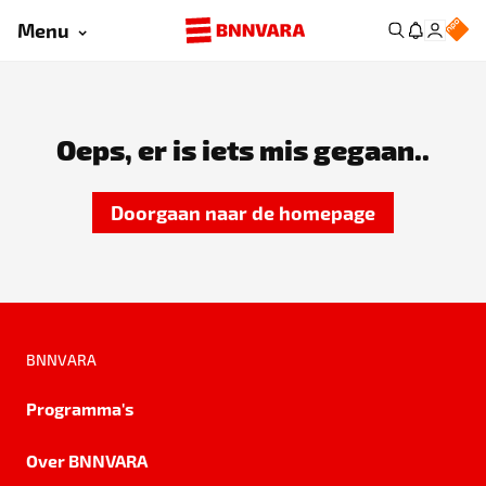
Menu
Oeps, er is iets mis gegaan..
Doorgaan naar de homepage
BNNVARA
Programma's
Over BNNVARA