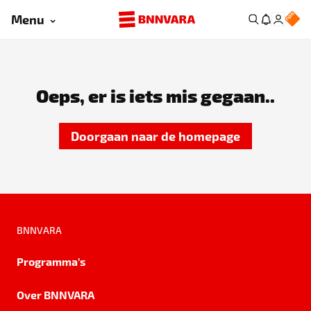
Menu
Oeps, er is iets mis gegaan..
Doorgaan naar de homepage
BNNVARA
Programma's
Over BNNVARA