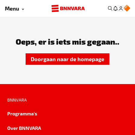
Menu
Oeps, er is iets mis gegaan..
Doorgaan naar de homepage
BNNVARA
Programma's
Over BNNVARA