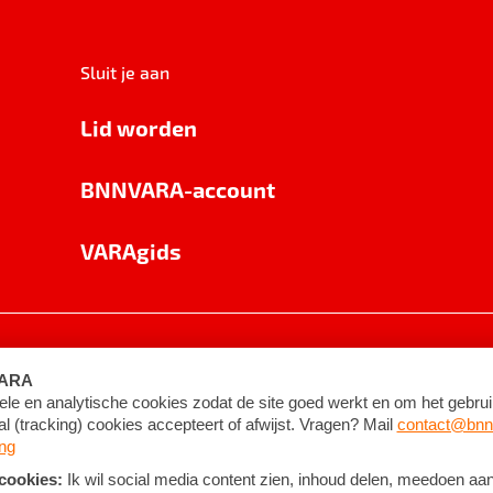
Sluit je aan
Lid worden
BNNVARA-account
VARAgids
voorwaarden
©
2026
BNNVARA