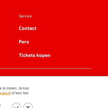
Service
Contact
Pers
Tickets kopen
RSIN 8531 62 402