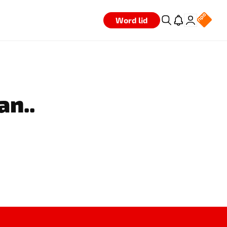
Word lid
an..