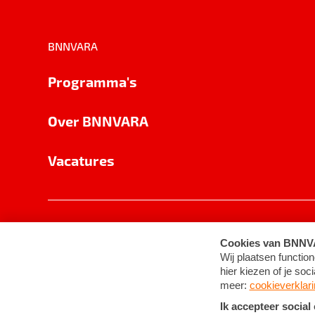
BNNVARA
Programma's
Over BNNVARA
Vacatures
Privacy
Cookie-instellingen
Algemene 